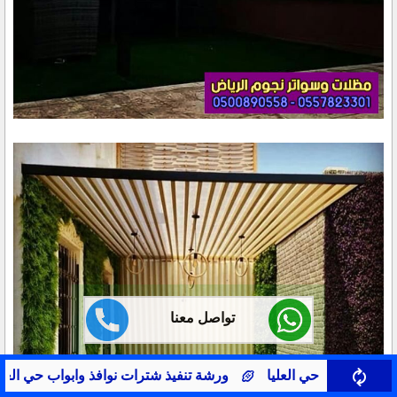
تواصل معنا
ذ شترات نوافذ وابواب حي العقيق
حداد شترات نوافذ وابواب حي