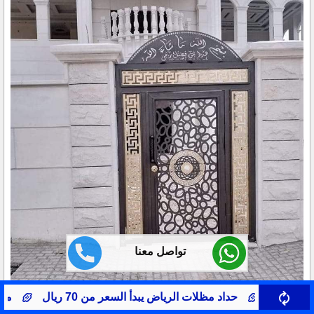
تواصل معنا
دأ السعر من 70 ريال
مظلات سيارات حي النرجس
صي