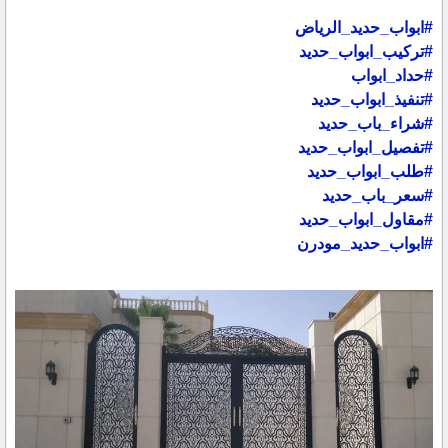
#ابواب_حديد_الرياض
#تركيب_ابواب_حديد
#حداد_ابواب
#تنفيذ_ابواب_حديد
#شراء_باب_حديد
#تفصيل_ابواب_حديد
#طلب_ابواب_حديد
#سعر_باب_حديد
#مقاول_ابواب_حديد
#ابواب_حديد_مودرن