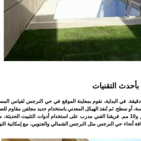
أحدث التقنيات
دقيقة. في البداية، نقوم بمعاينة الموقع في حي النرجس لقياس المس
، أو سطح. ثم نُنفذ الهيكل المعدني باستخدام حديد مجلفن مقاوم للصدأ
عليه ألواح لكسان ذات سماكة مناسبة تتراوح بين 4 مم و10 مم. فريقنا الفني مدرب على استخدام أدوات التثبيت ال
افة أنحاء حي النرجس مثل النرجس الشمالي والجنوبي، مع إمكانية الت