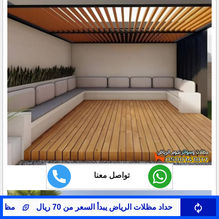
تواصل معنا
أ السعر من 70 ريال
مظلات سيارات حي النرجس
صيا