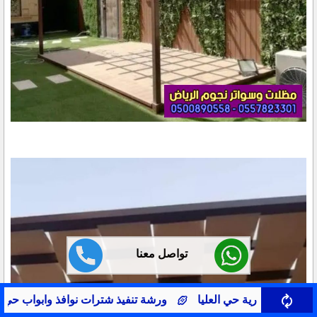
تواصل معنا
 تنفيذ شترات نوافذ وابواب حي العقيق
حداد شترات نوافذ وابو