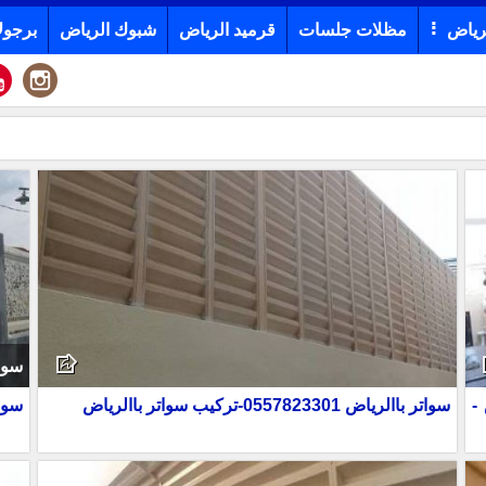
رياض
مظلات جلسات
قرميد الرياض
شبوك الرياض
برجول
سوا
اض -
سواتر باالرياض 0557823301-تركيب سواتر باالرياض
سوا