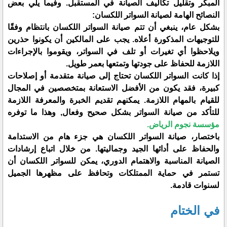
المبكر وتقليل تكاليف الصيانة في المستقبل. وفيما يلي بعض
النصائح الهامة لصيانة السواتر اللكسان:
بشكل عام، ينبغي أن تتم صيانة السواتر اللكسان بانتظام وفقًا
للتوجيهات المذكورة أعلاه. يجب على المالكين أن يكونوا حذرين
ويلاحظوا أي تغيرات أو تلف في السواتر، ويقوموا بالإجراءات
اللازمة للحفاظ على جودتها وتمتعها بعمر طويل.
إذا كانت السواتر اللكسان تحتاج إلى صيانة متقدمة أو إصلاحات
كبيرة، فقد يكون من الأفضل الاستعانة بمتخصصين في المجال
للقيام بالمهام اللازمة. يمكنهم تقديم الخبرة والمعرفة اللازمة
للتأكد من صيانة السواتر بشكل صحيح وفعال, وهذا ما توفره
مؤسسة نجوم الرياض.
باختصار، صيانة السواتر اللكسان هي جزء هام من الاستدامة
والحفاظ على أدائها الجيد وجماليتها. من خلال اتباع إرشادات
الصيانة المناسبة والاهتمام الدوري، يمكن للسواتر اللكسان أن
تستمر في حماية الممتلكات وتحافظ على مظهرها الجميل
لسنوات قادمة.
في الختام