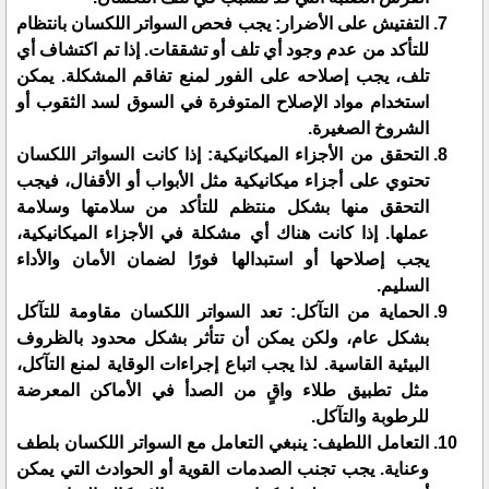
التفتيش على الأضرار: يجب فحص السواتر اللكسان بانتظام
للتأكد من عدم وجود أي تلف أو تشققات. إذا تم اكتشاف أي
تلف، يجب إصلاحه على الفور لمنع تفاقم المشكلة. يمكن
استخدام مواد الإصلاح المتوفرة في السوق لسد الثقوب أو
الشروخ الصغيرة.
التحقق من الأجزاء الميكانيكية: إذا كانت السواتر اللكسان
تحتوي على أجزاء ميكانيكية مثل الأبواب أو الأقفال، فيجب
التحقق منها بشكل منتظم للتأكد من سلامتها وسلامة
عملها. إذا كانت هناك أي مشكلة في الأجزاء الميكانيكية،
يجب إصلاحها أو استبدالها فورًا لضمان الأمان والأداء
السليم.
الحماية من التآكل: تعد السواتر اللكسان مقاومة للتآكل
بشكل عام، ولكن يمكن أن تتأثر بشكل محدود بالظروف
البيئية القاسية. لذا يجب اتباع إجراءات الوقاية لمنع التآكل،
مثل تطبيق طلاء واقٍ من الصدأ في الأماكن المعرضة
للرطوبة والتآكل.
التعامل اللطيف: ينبغي التعامل مع السواتر اللكسان بلطف
وعناية. يجب تجنب الصدمات القوية أو الحوادث التي يمكن