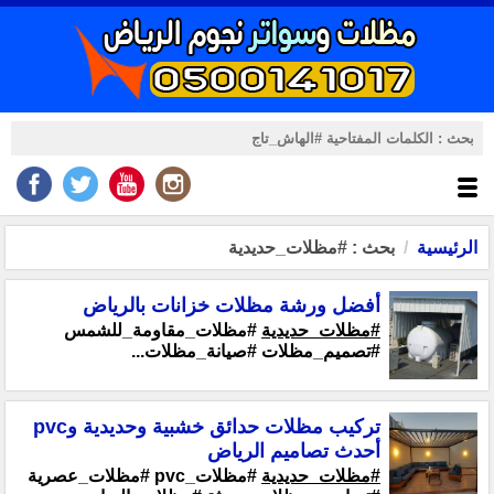
الرئيسية
بحث : #مظلات_حديدية
أفضل ورشة مظلات خزانات بالرياض
#مظلات_حديدية
#مظلات_مقاومة_للشمس
#تصميم_مظلات #صيانة_مظلات...
تركيب مظلات حدائق خشبية وحديدية وpvc
أحدث تصاميم الرياض
#مظلات_حديدية
#مظلات_pvc #مظلات_عصرية