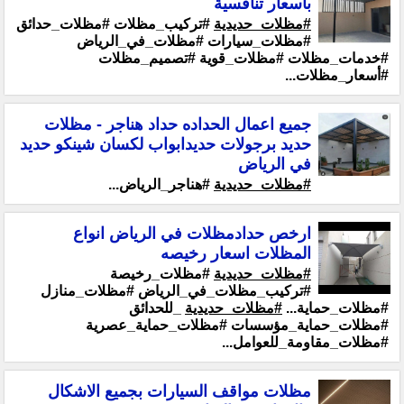
بأسعار تنافسية
#مظلات_حديدية
#تركيب_مظلات #مظلات_حدائق
#مظلات_سيارات #مظلات_في_الرياض
#خدمات_مظلات #مظلات_قوية #تصميم_مظلات
#أسعار_مظلات...
جميع اعمال الحداده حداد هناجر - مظلات
حديد برجولات حديدابواب لكسان شينكو حديد
في الرياض
#مظلات_حديدية
#هناجر_الرياض...
ارخص حدادمظلات في الرياض انواع
المظلات اسعار رخيصه
#مظلات_حديدية
#مظلات_رخيصة
#تركيب_مظلات_في_الرياض #مظلات_منازل
#مظلات_حماية...
#مظلات_حديدية
_للحدائق
#مظلات_حماية_مؤسسات #مظلات_حماية_عصرية
#مظلات_مقاومة_للعوامل...
مظلات مواقف السيارات بجميع الاشكال