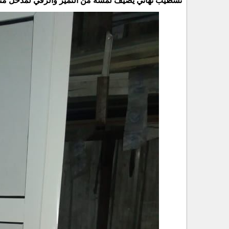
تشطيب نهائي يضيف لمسة من التميز والرقي لمدخل من