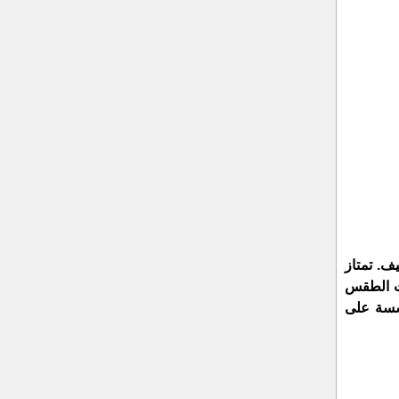
يف. تمتاز
ات الطقس
ؤسسة على