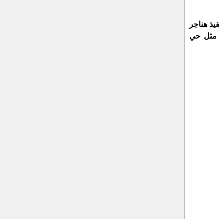
يذ هناجر
ء مثل حي