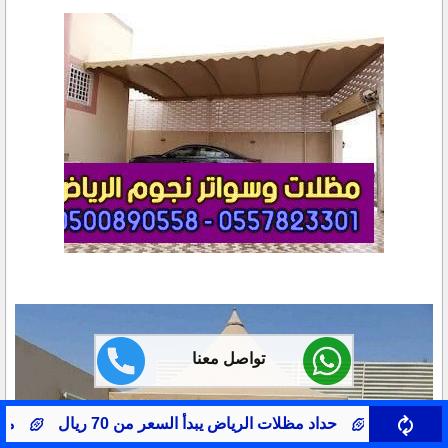
تواصل معنا
دأ السعر من 70 ريال
مظلات سيارات حي النرجس
صي