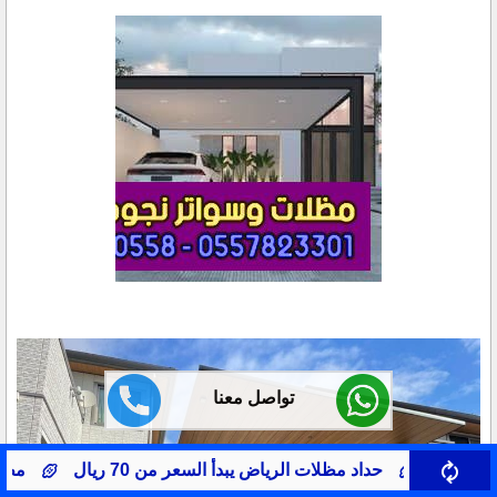
تواصل معنا
 السعر من 70 ريال
مظلات سيارات حي النرجس
صيا