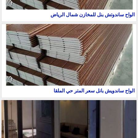
الواح ساندوتش بنل للمخازن شمال الرياض
الواح ساندويش بانل سعر المتر حي الملقا