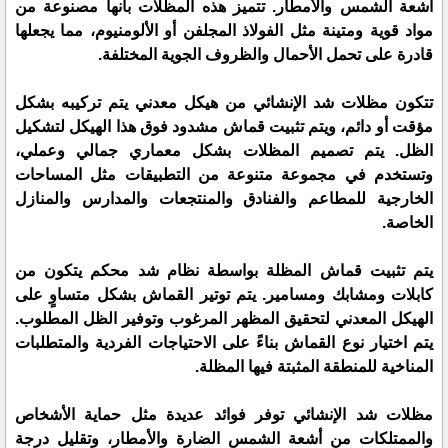
أشعة الشمس والأمطار. تتميز هذه المظلات بأنها مصنوعة من
مواد قوية ومتينة مثل الفولاذ المجلفن أو الألومنيوم، مما يجعلها
قادرة على تحمل الأحمال والظروف الجوية المختلفة.
تتكون مظلات شد الإنشائي من هيكل معدني يتم تركيبه بشكل
مؤقت أو دائم، ويتم تثبيت قماش مشدود فوق هذا الهيكل لتشكيل
الظل. يتم تصميم المظلات بشكل معماري جمالي وعملي،
وتستخدم في مجموعة متنوعة من التطبيقات مثل المساحات
الخارجية للمطاعم والفنادق والمنتجعات والمدارس والمنازل
الخاصة.
يتم تثبيت قماش المظلة بواسطة نظام شد محكم يتكون من
كابلات ومشابك ومسامير. يتم توتير القماش بشكل متساوٍ على
الهيكل المعدني لتحقيق المظهر المرغوب وتوفير الظل المطلوب.
يتم اختيار نوع القماش بناءً على الاحتياجات الفردية والمتطلبات
المناخية للمنطقة المثبتة فيها المظلة.
مظلات شد الإنشائي توفر فوائد عديدة مثل حماية الأشخاص
والممتلكات من أشعة الشمس الضارة والأمطار، وتقليل درجة