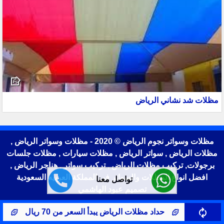
مظلات شد نشاني الرياض
مظلات وسواتر نجوم الرياض © 2020 - مظلات وسواتر الرياض ,
مظلات الرياض , سواتر الرياض , مظلات سيارات , مظلات جلسات
برجولات, تركيب مظلات الرياض , تركيب سواتر , هناجر الرياض ,
افضل انواع المظلات والسواتر في المملكة العربيه السعودية
تواصل معنا
تصميم عبود الهاشمي
الرياض يبدأ السعر من 70 ريال
مظلات سيارات حي النرجس